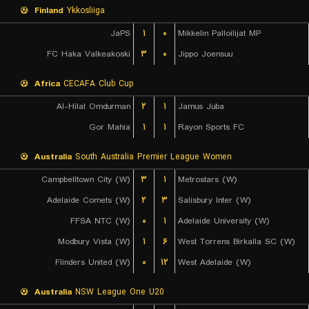
Finland
Ykkosliiga
JaPS
۱
۰
Mikkelin Palloilijat MP
FC Haka Valkeakoski
۳
۰
Jippo Joensuu
Africa
CECAFA Club Cup
Al-Hilal Omdurman
۲
۱
Jamus Juba
Gor Mahia
۱
۱
Rayon Sports FC
Australia
South Australia Premier League Women
Campbelltown City (W)
۳
۱
Metrostars (W)
Adelaide Comets (W)
۲
۳
Salisbury Inter (W)
FFSA NTC (W)
۰
۱
Adelaide University (W)
Modbury Vista (W)
۱
۶
West Torrens Birkalla SC (W)
Flinders United (W)
۰
۱۲
West Adelaide (W)
Australia
NSW League One U20