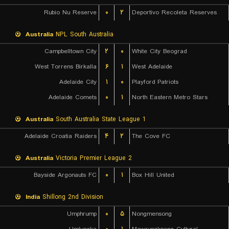
Rubio Nu Reserve
۰
۲
Deportivo Recoleta Reserves
Australia
NPL South Australia
Campbelltown City
۲
۰
White City Beograd
West Torrens Birkalla
۶
۱
West Adelaide
Adelaide City
۱
۰
Playford Patriots
Adelaide Comets
۰
۱
North Eastern Metro Stars
Australia
South Australia State League 1
Adelaide Croatia Raiders
۴
۲
The Cove FC
Australia
Victoria Premier League 2
Bayside Argonauts FC
۰
۱
Box Hill United
India
Shillong 2nd Division
Umphrump
۰
۵
Nongmensong