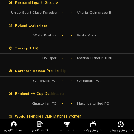
Portugal
Liga 3, Group A
Uniao Sport Clube Paredes
-
-
Vitoria Guimaraes B
Poland
Ekstraklasa
Wisla Krakow
-
-
Wisla Plock
Turkey
1. Lig
Boluspor
-
-
Manisa Futbol Kulubu
Northern Ireland
Premiership
Cliftonville FC
-
-
Crusaders FC
England
FA Cup Qualification
Kingstonian FC
-
-
Hastings United FC
World
Friendlies Club Matches Women
Osasuna (W)
۰
۰
Real Sociedad B (W)
پیش بینی ورزشی
پیش بینی زنده
نتایج زنده
کازینو آنلاین
حساب کاربری