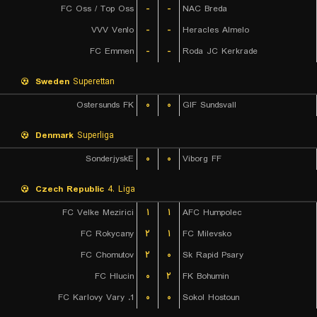
FC Oss / Top Oss
-
-
NAC Breda
VVV Venlo
-
-
Heracles Almelo
FC Emmen
-
-
Roda JC Kerkrade
Sweden
Superettan
Ostersunds FK
۰
۰
GIF Sundsvall
Denmark
Superliga
SonderjyskE
۰
۰
Viborg FF
Czech Republic
4. Liga
FC Velke Mezirici
۱
۱
AFC Humpolec
FC Rokycany
۲
۱
FC Milevsko
FC Chomutov
۲
۰
Sk Rapid Psary
FC Hlucin
۰
۲
FK Bohumin
1. FC Karlovy Vary
۰
۰
Sokol Hostoun