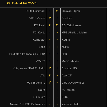
Finland
Kolmonen
RiPS Riihimaki
۱
۲
Gnistan Ogeli
VIFK Vaasa
۳
۱
Sundom
FC LeKi
۲
۴
AC Estudiantes
FC Kontu
۱
۰
MPS/Atletico Malmi
Komeetat
۰
۰
KeuPa
Espa
۰
۰
NuPS
Pakkalan Palloseura (PPS)
۱
۱
LPS
VG-62
۱
۱
MaPS Masku
Kotajarven "KoPA" Pallo
۳
۱
Edustus IPS
LTU
۲
۰
Abo CF
FCJ Blackbird
۳
۰
JJK Jyvaskyla 2
SaPa
-
-
FC Metso
FC Kiisto
-
-
SJK-j
Nokian "NoPS" Palloseura
-
-
Ylojarvi United