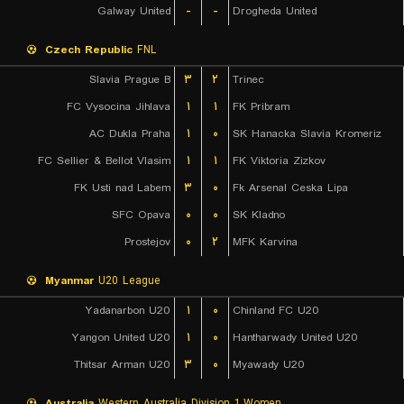
Galway United
-
-
Drogheda United
Czech Republic
FNL
Slavia Prague B
۳
۲
Trinec
FC Vysocina Jihlava
۱
۱
FK Pribram
AC Dukla Praha
۱
۰
SK Hanacka Slavia Kromeriz
FC Sellier & Bellot Vlasim
۱
۱
FK Viktoria Zizkov
FK Usti nad Labem
۳
۰
Fk Arsenal Ceska Lipa
SFC Opava
۰
۰
SK Kladno
Prostejov
۰
۲
MFK Karvina
Myanmar
U20 League
Yadanarbon U20
۱
۰
Chinland FC U20
Yangon United U20
۱
۰
Hantharwady United U20
Thitsar Arman U20
۳
۰
Myawady U20
Australia
Western Australia Division 1 Women