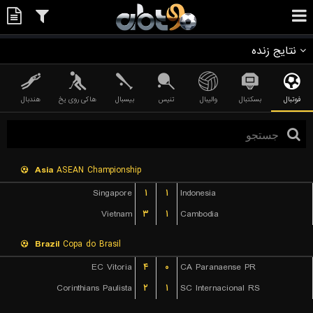
نتایج زنده
فوتبال
بسکتبال
والیبال
تنیس
بیسبال
هاکی روی یخ
هندبال
Asia
ASEAN Championship
Singapore
۱
۱
Indonesia
Vietnam
۳
۱
Cambodia
Brazil
Copa do Brasil
EC Vitoria
۴
۰
CA Paranaense PR
Corinthians Paulista
۲
۱
SC Internacional RS