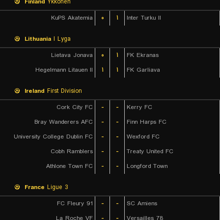
Finland
Ykkonen
KuPS Akatemia
۰
۱
Inter Turku II
Lithuania
I Lyga
Lietava Jonava
۰
۱
FK Ekranas
Hegelmann Litauen II
۱
۱
FK Garliava
Ireland
First Division
Cork City FC
-
-
Kerry FC
Bray Wanderers AFC
-
-
Finn Harps FC
University College Dublin FC
-
-
Wexford FC
Cobh Ramblers
-
-
Treaty United FC
Athlone Town FC
-
-
Longford Town
France
Ligue 3
FC Fleury 91
-
-
SC Amiens
La Roche VF
-
-
Versailles 78