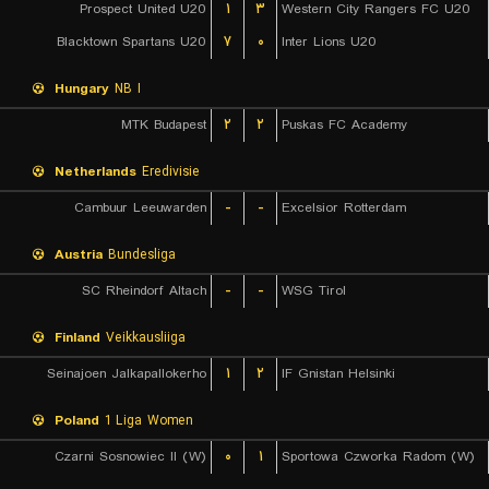
Prospect United U20
۱
۳
Western City Rangers FC U20
Blacktown Spartans U20
۷
۰
Inter Lions U20
Hungary
NB I
MTK Budapest
۲
۲
Puskas FC Academy
Netherlands
Eredivisie
Cambuur Leeuwarden
-
-
Excelsior Rotterdam
Austria
Bundesliga
SC Rheindorf Altach
-
-
WSG Tirol
Finland
Veikkausliiga
Seinajoen Jalkapallokerho
۱
۲
IF Gnistan Helsinki
Poland
1 Liga Women
Czarni Sosnowiec II (W)
۰
۱
Sportowa Czworka Radom (W)