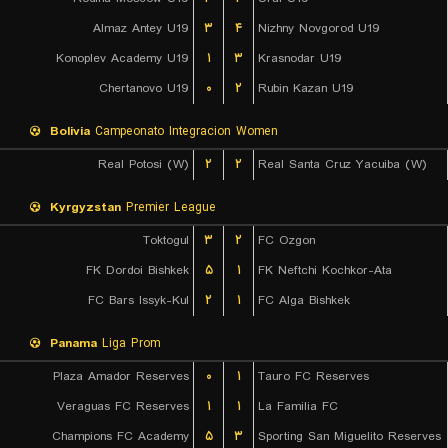
Almaz Antey U19
۳
۴
Nizhny Novgorod U19
Konoplev Academy U19
۱
۳
Krasnodar U19
Chertanovo U19
۰
۲
Rubin Kazan U19
Bolivia
Campeonato Integracion Women
Real Potosi (W)
۲
۲
Real Santa Cruz Yacuiba (W)
Kyrgyzstan
Premier League
Toktogul
۳
۲
FC Ozgon
FK Dordoi Bishkek
۵
۱
FK Neftchi Kochkor-Ata
FC Bars Issyk-Kul
۲
۱
FC Alga Bishkek
Panama
Liga Prom
Plaza Amador Reserves
۰
۱
Tauro FC Reserves
Veraguas FC Reserves
۱
۱
La Familia FC
Champions FC Academy
۵
۳
Sporting San Miguelito Reserves