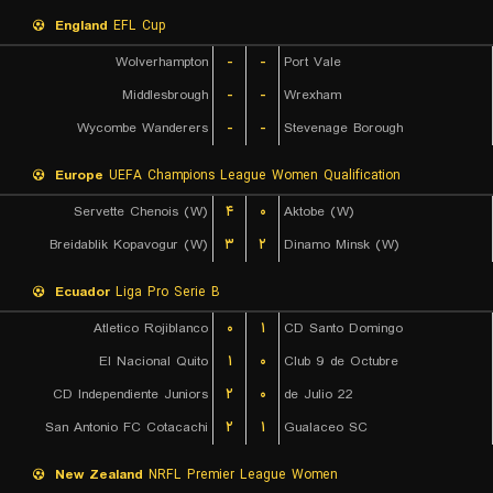
England
EFL Cup
Wolverhampton
-
-
Port Vale
Middlesbrough
-
-
Wrexham
Wycombe Wanderers
-
-
Stevenage Borough
Europe
UEFA Champions League Women Qualification
Servette Chenois (W)
۴
۰
Aktobe (W)
Breidablik Kopavogur (W)
۳
۲
Dinamo Minsk (W)
Ecuador
Liga Pro Serie B
Atletico Rojiblanco
۰
۱
CD Santo Domingo
El Nacional Quito
۱
۰
Club 9 de Octubre
CD Independiente Juniors
۲
۰
22 de Julio
San Antonio FC Cotacachi
۲
۱
Gualaceo SC
New Zealand
NRFL Premier League Women