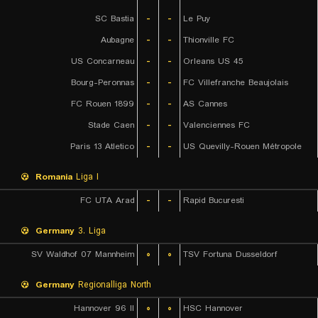
SC Bastia
-
-
Le Puy
Aubagne
-
-
Thionville FC
US Concarneau
-
-
Orleans US 45
Bourg-Peronnas
-
-
FC Villefranche Beaujolais
FC Rouen 1899
-
-
AS Cannes
Stade Caen
-
-
Valenciennes FC
Paris 13 Atletico
-
-
US Quevilly-Rouen Métropole
Romania
Liga I
FC UTA Arad
-
-
Rapid Bucuresti
Germany
3. Liga
SV Waldhof 07 Mannheim
۰
۰
TSV Fortuna Dusseldorf
Germany
Regionalliga North
Hannover 96 II
۰
۰
HSC Hannover