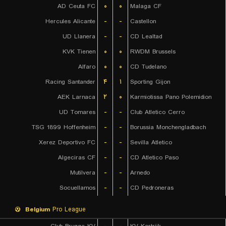
AD Ceuta FC
۰
۰
Malaga CF
Hercules Alicante
-
-
Castellon
UD Llanera
-
-
CD Lealtad
KVK Tienen
۰
۰
RWDM Brussels
Alfaro
۰
۰
CD Tudelano
Racing Santander
۴
۱
Sporting Gijon
AEK Larnaca
۲
۰
Karmiotissa Pano Polemidion
UD Tomares
-
-
Club Atletico Cerro
TSG 1899 Hoffenheim
-
-
Borussia Monchengladbach
Xerez Deportivo FC
-
-
Sevilla Atletico
Algeciras CF
-
-
CD Atletico Paso
Mutilvera
-
-
Arnedo
Socuellamos
-
-
CD Pedroneras
Belgium
Pro League