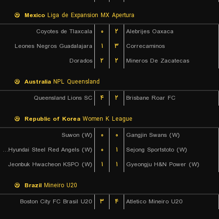
Mexico
Liga de Expansion MX Apertura
Coyotes de Tlaxcala
۰
۲
Alebrijes Oaxaca
Leones Negros Guadalajara
۱
۳
Correcaminos
Dorados
۲
۲
Mineros De Zacatecas
Australia
NPL Queensland
Queensland Lions SC
۴
۲
Brisbane Roar FC
Republic of Korea
Women K League
Suwon (W)
۰
۰
Gangjin Swans (W)
Incheon Hyundai Steel Red Angels (W)
۰
۱
Sejong Sportstoto (W)
Jeonbuk Hwacheon KSPO (W)
۱
۱
Gyeongju H&N Power (W)
Brazil
Mineiro U20
Boston City FC Brasil U20
۳
۴
Atletico Mineiro U20