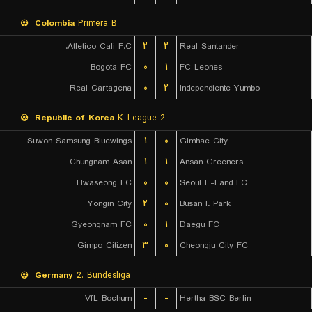
Colombia
Primera B
Atletico Cali F.C.
۲
۲
Real Santander
Bogota FC
۰
۱
FC Leones
Real Cartagena
۰
۲
Independiente Yumbo
Republic of Korea
K-League 2
Suwon Samsung Bluewings
۱
۰
Gimhae City
Chungnam Asan
۱
۱
Ansan Greeners
Hwaseong FC
۰
۰
Seoul E-Land FC
Yongin City
۲
۰
Busan I. Park
Gyeongnam FC
۰
۱
Daegu FC
Gimpo Citizen
۳
۰
Cheongju City FC
Germany
2. Bundesliga
VfL Bochum
-
-
Hertha BSC Berlin