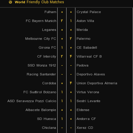
World
Friendly Club Matches
Fulham
۰
۰
Crystal Palace
FC Bayern Munich
۲
۱
Aston Villa
Leganes
۰
۰
Merida
Melbourne City FC
۰
۲
Palermo
Girona FC
۱
۰
CE Sabadell
CF Intercity
۲
۴
Villarreal CF B
SSD Monza 1912
-
-
Padova
Racing Santander
-
-
Deportivo Alaves
Cordoba
۰
۴
Union Deportiva Almeria
FC Sudtirol Bolzano
۱
۰
Virtus Verona
ASD Seravezza Pozzi Calcio
۱
۱
Sestri Levante
Albacete Balompie
۰
۰
Eldense
SD Huesca
۱
۰
Andorra CF
Chiclana
-
-
Xerez CD