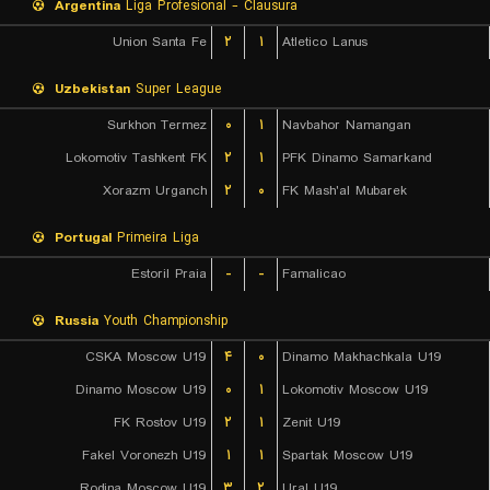
Argentina
Liga Profesional - Clausura
Union Santa Fe
۲
۱
Atletico Lanus
Uzbekistan
Super League
Surkhon Termez
۰
۱
Navbahor Namangan
Lokomotiv Tashkent FK
۲
۱
PFK Dinamo Samarkand
Xorazm Urganch
۲
۰
FK Mash'al Mubarek
Portugal
Primeira Liga
Estoril Praia
-
-
Famalicao
Russia
Youth Championship
CSKA Moscow U19
۴
۰
Dinamo Makhachkala U19
Dinamo Moscow U19
۰
۱
Lokomotiv Moscow U19
FK Rostov U19
۲
۱
Zenit U19
Fakel Voronezh U19
۱
۱
Spartak Moscow U19
Rodina Moscow U19
۳
۲
Ural U19