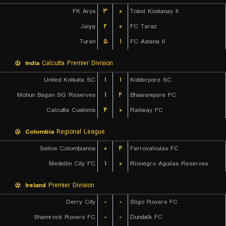
FK Arys
۳
۰
Tobol Kostanay II
Jaiyq
۲
۰
FC Taraz
Turan
۵
۱
FC Astana II
India
Calcutta Premier Division
United Kolkata SC
۱
۱
Kidderpore SC
Mohun Bagan SG Reserves
۱
۲
Bhawanipore FC
Calcutta Customs
۴
۰
Railway FC
Colombia
Regional League
Sellos Colombianos
۰
۴
Ferrovalvulas FC
Medellin City FC
۱
۰
Rionegro Aguilas Reserves
Ireland
Premier Division
Derry City
-
-
Sligo Rovers FC
Shamrock Rovers FC
-
-
Dundalk FC