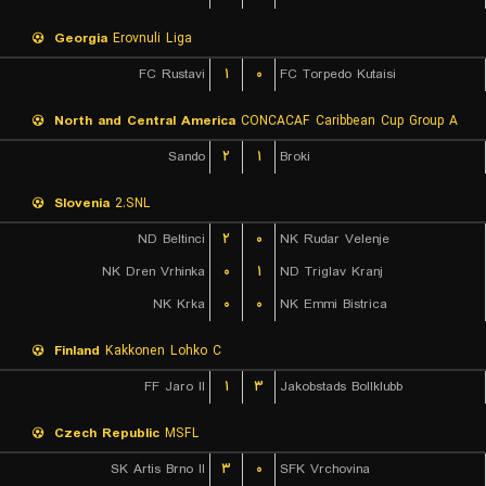
Georgia
Erovnuli Liga
FC Rustavi
۱
۰
FC Torpedo Kutaisi
North and Central America
CONCACAF Caribbean Cup Group A
Sando
۲
۱
Broki
Slovenia
2.SNL
ND Beltinci
۲
۰
NK Rudar Velenje
NK Dren Vrhinka
۰
۱
ND Triglav Kranj
NK Krka
۰
۰
NK Emmi Bistrica
Finland
Kakkonen Lohko C
FF Jaro II
۱
۳
Jakobstads Bollklubb
Czech Republic
MSFL
SK Artis Brno II
۳
۰
SFK Vrchovina