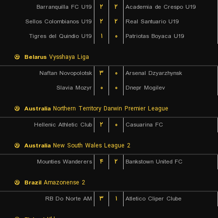
Barranquilla FC U19
۲
۲
Academia de Crespo U19
Sellos Colombianos U19
۲
۲
Real Santuario U19
Tigres del Quindio U19
۱
۰
Patriotas Boyaca U19
Belarus
Vysshaya Liga
Naftan Novopolotsk
۳
۰
Arsenal Dzyarzhynsk
Slavia Mozyr
۰
۰
Dnepr Mogilev
Australia
Northern Territory Darwin Premier League
Hellenic Athletic Club
۲
۰
Casuarina FC
Australia
New South Wales League 2
Mounties Wanderers
۴
۲
Bankstown United FC
Brazil
Amazonense 2
RB Do Norte AM
۳
۱
Atletico Cliper Clube