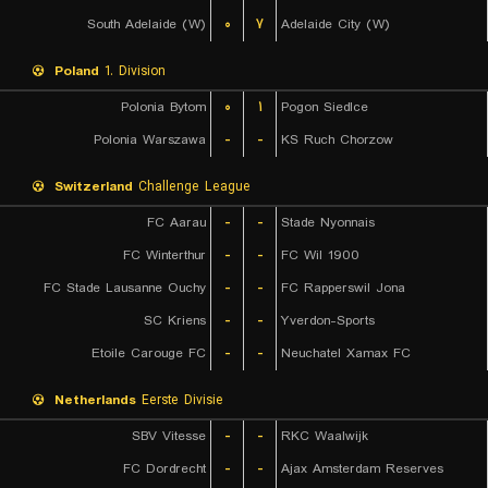
South Adelaide (W)
۰
۷
Adelaide City (W)
Poland
1. Division
Polonia Bytom
۰
۱
Pogon Siedlce
Polonia Warszawa
-
-
KS Ruch Chorzow
Switzerland
Challenge League
FC Aarau
-
-
Stade Nyonnais
FC Winterthur
-
-
FC Wil 1900
FC Stade Lausanne Ouchy
-
-
FC Rapperswil Jona
SC Kriens
-
-
Yverdon-Sports
Etoile Carouge FC
-
-
Neuchatel Xamax FC
Netherlands
Eerste Divisie
SBV Vitesse
-
-
RKC Waalwijk
FC Dordrecht
-
-
Ajax Amsterdam Reserves