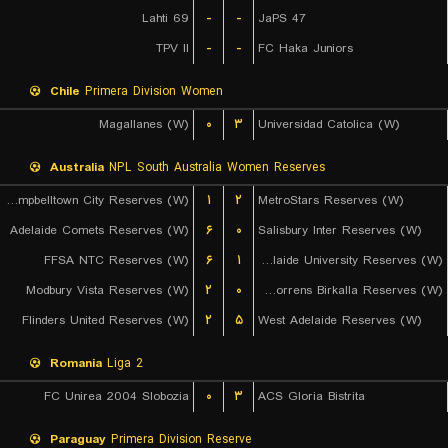
Lahti 69
-
-
JaPS 47
TPV II
-
-
FC Haka Juniors
Chile
Primera Division Women
Magallanes (W)
۰
۳
Universidad Catolica (W)
Australia
NPL South Australia Women Reserves
Campbelltown City Reserves (W)
۱
۲
MetroStars Reserves (W)
Adelaide Comets Reserves (W)
۶
۰
Salisbury Inter Reserves (W)
FFSA NTC Reserves (W)
۶
۱
Adelaide University Reserves (W)
Modbury Vista Reserves (W)
۲
۰
West Torrens Birkalla Reserves (W)
Flinders United Reserves (W)
۲
۵
West Adelaide Reserves (W)
Romania
Liga 2
FC Unirea 2004 Slobozia
۰
۳
ACS Gloria Bistrita
Paraguay
Primera Division Reserve