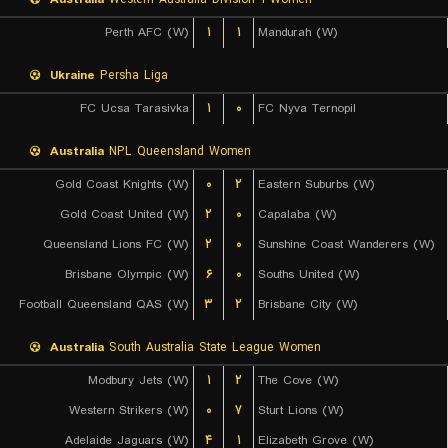
Perth AFC (W)
۱
۱
Mandurah (W)
Ukraine
Persha Liga
FC Ucsa Tarasivka
۱
۰
FC Nyva Ternopil
Australia
NPL Queensland Women
Gold Coast Knights (W)
۰
۲
Eastern Suburbs (W)
Gold Coast United (W)
۲
۰
Capalaba (W)
Queensland Lions FC (W)
۲
۰
Sunshine Coast Wanderers (W)
Brisbane Olympic (W)
۶
۰
Souths United (W)
Football Queensland QAS (W)
۳
۲
Brisbane City (W)
Australia
South Australia State League Women
Modbury Jets (W)
۱
۲
The Cove (W)
Western Strikers (W)
۰
۷
Sturt Lions (W)
Adelaide Jaguars (W)
۴
۱
Elizabeth Grove (W)