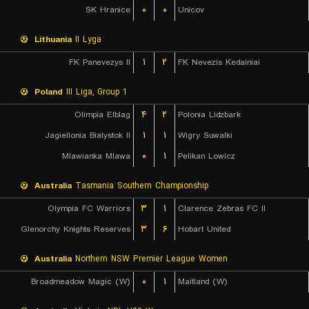
SK Hranice
۰
۰
Unicov
Lithuania
II Lyga
FK Panevezys II
۱
۲
FK Nevezis Kedainiai
Poland
III Liga, Group 1
Olimpia Elblag
۴
۲
Polonia Lidzbark
Jagiellonia Bialystok II
۱
۱
Wigry Suwalki
Mlawianka Mlawa
۰
۱
Pelikan Lowicz
Australia
Tasmania Southern Championship
Olympia FC Warriors
۳
۱
Clarence Zebras FC II
Glenorchy Knights Reserves
۳
۶
Hobart United
Australia
Northern NSW Premier League Women
Broadmeadow Magic (W)
۰
۱
Maitland (W)