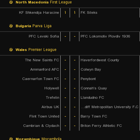
North Macedonia
First League
KF Shkendija Haracine
۱
۱
FK Sileks
Bulgaria
Parva Liga
PFC Levski Sofia
-
-
PFC Lokomotiv Plovdiv 1936
Wales
Premier League
The New Saints FC
-
-
Haverfordwest County
Ammanford AFC
-
-
Colwyn Bay
Caernarfon Town FC
-
-
Penybont
Holywell
-
-
Connah's Quay
Trefelin
-
-
Llandudno FC
Airbus UK
-
-
Cardiff Metropolitan University F.C.
Flint Town United
-
-
Barry Town FC
Cambrian & Clydach
-
-
Briton Ferry Athletic FC
Mozambique
Mocambola