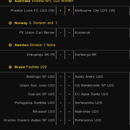
Australia
Victoria NPL U20 Women
Preston Lions FC U20 (W)
۰
۲
Melbourne City U20 (W)
Norway
3. Division avd. 1
FK Union Carl Berner
-
-
Konnerud
Sweden
Division 1 Norra
Enkopings SK FK
-
-
Karlbergs BK
Brazil
Paulista U20
Botafogo SP U20
-
-
Santo Andre U20
Uniao Sao Joao U20
-
-
CA Bandeirante SP U20
Guarani SP U20
-
-
EC Agua Santa U20
Portuguesa Santista U20
-
-
Sertaozinho U20
Mirassol U20
-
-
Itapirense U20
Gremio Osasco Audax SP U20
-
-
Referencia U20