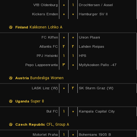
VfB Oldenburg
۰
۱
Drochtersen / Assel
Kickers Emden
۰
۰
Hamburger SV II
Finland
Kakkonen Lohko A
FC Kiffen
۰
۰
Union Plaani
Atlantis FC
۲
۲
Lahden Reipas
PPJ Helsinki
۱
۱
HPS
Pepo Lappeenranta
۳
۰
Myllykosken Pallo -47
Austria
Bundesliga Women
LASK Linz (W)
۰
۲
SK Sturm Graz (W)
Uganda
Super 8
Bul FC
۱
۰
Kampala Capital City
Czech Republic
CFL, Group A
Motorlet Praha
۱
۰
Bohemians 1905 B