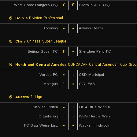
West Coast Rangers (W)
۲
۲
Ellerslie AFC (W)
Bolivia
Division Profesional
Blooming
۰
۰
Always Ready
China
Chinese Super League
Beijing Guoan FC
۴
۰
Shenzhen Peng FC
North and Central America
CONCACAF Central American Cup, Grou
Verdes FC
۰
۱
CSD Municipal
Motagua
۱
۰
C.D. FAS
Austria
2. Liga
SKN St. Polten
۰
۱
FK Austria Wien II
FC Liefering
۱
۱
WSG Hertha Wels
FC Blau-Weiss Linz
-
-
Wacker Innsbruck