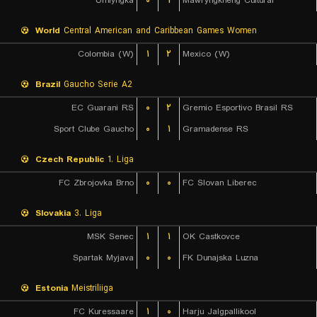
Umlyngka
۰
۱
Mawryngkneng Cultural
World
Central American and Caribbean Games Women
Colombia (W)
۱
۲
Mexico (W)
Brazil
Gaucho Serie A2
EC Guarani RS
۰
۲
Gremio Esportivo Brasil RS
Sport Clube Gaucho
۰
۱
Gramadense RS
Czech Republic
1. Liga
FC Zbrojovka Brno
۰
۰
FC Slovan Liberec
Slovakia
3. Liga
MSK Senec
۱
۱
OK Castkovce
Spartak Myjava
۰
۰
FK Dunajska Luzna
Estonia
Meistriliiga
FC Kuressaare
۱
۰
Harju Jalgpallikool