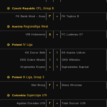
Czech Republic
CFL, Group B
FK Banik Most - Sous
۳
۰
FK Teplice B
Austria
Regionalliga West
VfB Hohenems
۵
۰
FC Lustenau 07
Poland
IV Liga
KS Decor Belk
۰
۱
KS Kuznia Ustron
DKS Dobre Miasto
۱
۱
GKS Wikielec
Krypnianka Krypno
۰
۱
Supraslanka Suprasl
Poland
III Liga, Group 3
Stal Brzeg
۲
۰
Sleza Wroclaw
Colombia
Supercopa U19
Aguilas Doradas U19
۲
۰
Total Soccer U19