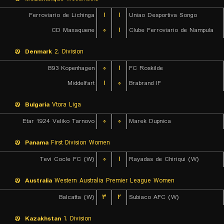
Ferroviario de Lichinga
۱
۱
Uniao Desportiva Songo
CD Maxaquene
۰
۱
Clube Ferroviario de Nampula
Denmark
2. Division
B93 Kopenhagen
۰
۱
FC Roskilde
Middelfart
۱
۰
Brabrand IF
Bulgaria
Vtora Liga
Etar 1924 Veliko Tarnovo
۰
۰
Marek Dupnica
Panama
First Division Women
Tevi Cocle FC (W)
۰
۱
Rayadas de Chiriqui (W)
Australia
Western Australia Premier League Women
Balcatta (W)
۳
۲
Subiaco AFC (W)
Kazakhstan
1. Division