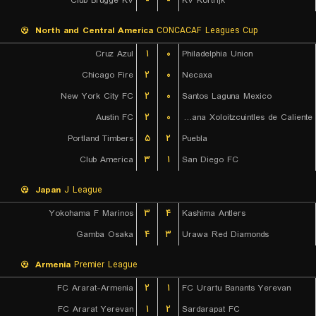
Club Brugge KV
-
-
KV Kortrijk
North and Central America
CONCACAF Leagues Cup
Cruz Azul
۱
۰
Philadelphia Union
Chicago Fire
۲
۰
Necaxa
New York City FC
۲
۰
Santos Laguna Mexico
Austin FC
۲
۰
Club Tijuana Xoloitzcuintles de Caliente
Portland Timbers
۵
۲
Puebla
Club America
۳
۱
San Diego FC
Japan
J League
Yokohama F Marinos
۳
۴
Kashima Antlers
Gamba Osaka
۴
۳
Urawa Red Diamonds
Armenia
Premier League
FC Ararat-Armenia
۲
۱
FC Urartu Banants Yerevan
FC Ararat Yerevan
۱
۲
Sardarapat FC