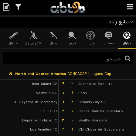
نتایج زنده
فوتبال
بسکتبال
والیبال
تنیس
بیسبال
هاکی روی یخ
هندبال
North and Central America
CONCACAF Leagues Cup
Inter Miami CF
۴
۲
Atletico de San Luis
Nashville SC
۰
۱
Leon
CF Rayados de Monterrey
۱
۲
Orlando City SC
FC Dallas
۲
۰
Gallos Blancos Queretaro
Deportivo Toluca FC
۳
۰
Seattle Sounders
Los Angeles FC
۲
۱
CD Chivas de Guadalajara