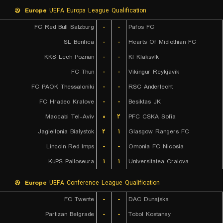
Europe
UEFA Europa League Qualification
FC Red Bull Salzburg
-
-
Pafos FC
SL Benfica
-
-
Hearts Of Midlothian FC
KKS Lech Poznan
-
-
KI Klaksvík
FC Thun
-
-
Vikingur Reykjavik
FC PAOK Thessaloniki
-
-
RSC Anderlecht
FC Hradec Kralove
-
-
Besiktas JK
Maccabi Tel-Aviv
۰
۲
PFC CSKA Sofia
Jagiellonia Białystok
۲
۱
Glasgow Rangers FC
Lincoln Red Imps
-
-
Omonia FC Nicosia
KuPS Palloseura
۱
۱
Universitatea Craiova
Europe
UEFA Conference League Qualification
FC Twente
-
-
DAC Dunajska
Partizan Belgrade
-
-
Tobol Kostanay