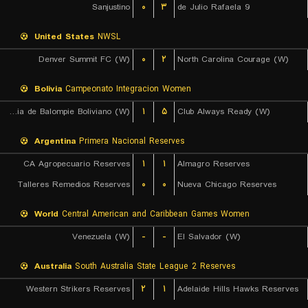
Sanjustino
۰
۳
9 de Julio Rafaela
United States
NWSL
Denver Summit FC (W)
۰
۲
North Carolina Courage (W)
Bolivia
Campeonato Integracion Women
Academia de Balompie Boliviano (W)
۱
۵
Club Always Ready (W)
Argentina
Primera Nacional Reserves
CA Agropecuario Reserves
۱
۱
Almagro Reserves
Talleres Remedios Reserves
۰
۰
Nueva Chicago Reserves
World
Central American and Caribbean Games Women
Venezuela (W)
-
-
El Salvador (W)
Australia
South Australia State League 2 Reserves
Western Strikers Reserves
۲
۱
Adelaide Hills Hawks Reserves