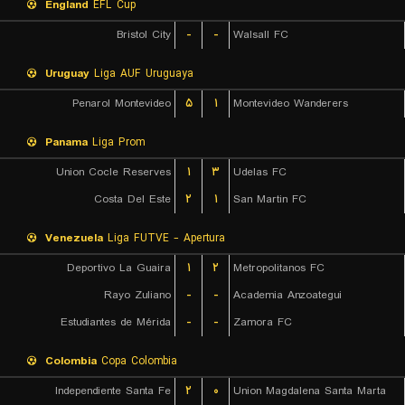
England
EFL Cup
Bristol City
-
-
Walsall FC
Uruguay
Liga AUF Uruguaya
Penarol Montevideo
۵
۱
Montevideo Wanderers
Panama
Liga Prom
Union Cocle Reserves
۱
۳
Udelas FC
Costa Del Este
۲
۱
San Martin FC
Venezuela
Liga FUTVE - Apertura
Deportivo La Guaira
۱
۲
Metropolitanos FC
Rayo Zuliano
-
-
Academia Anzoategui
Estudiantes de Mérida
-
-
Zamora FC
Colombia
Copa Colombia
Independiente Santa Fe
۲
۰
Union Magdalena Santa Marta