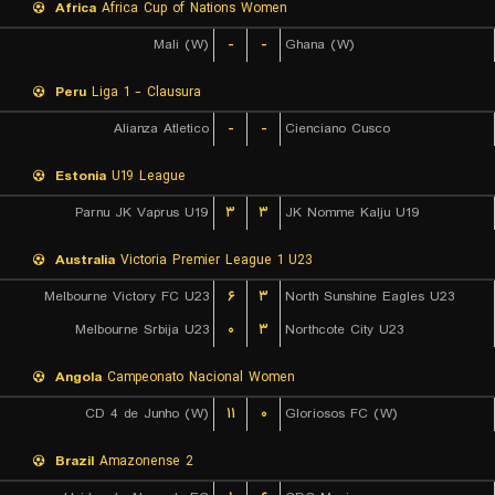
Africa
Africa Cup of Nations Women
Mali (W)
-
-
Ghana (W)
Peru
Liga 1 - Clausura
Alianza Atletico
-
-
Cienciano Cusco
Estonia
U19 League
Parnu JK Vaprus U19
۳
۳
JK Nomme Kalju U19
Australia
Victoria Premier League 1 U23
Melbourne Victory FC U23
۶
۳
North Sunshine Eagles U23
Melbourne Srbija U23
۰
۳
Northcote City U23
Angola
Campeonato Nacional Women
CD 4 de Junho (W)
۱۱
۰
Gloriosos FC (W)
Brazil
Amazonense 2