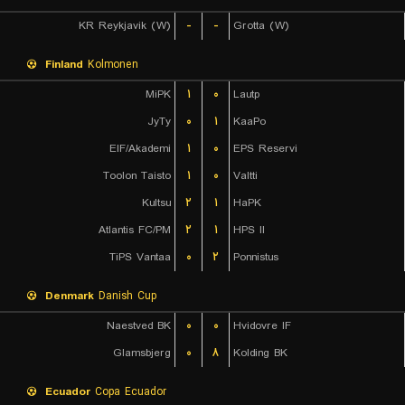
KR Reykjavik (W)
-
-
Grotta (W)
Finland
Kolmonen
MiPK
۱
۰
Lautp
JyTy
۰
۱
KaaPo
EIF/Akademi
۱
۰
EPS Reservi
Toolon Taisto
۱
۰
Valtti
Kultsu
۲
۱
HaPK
Atlantis FC/PM
۲
۱
HPS II
TiPS Vantaa
۰
۲
Ponnistus
Denmark
Danish Cup
Naestved BK
۰
۰
Hvidovre IF
Glamsbjerg
۰
۸
Kolding BK
Ecuador
Copa Ecuador