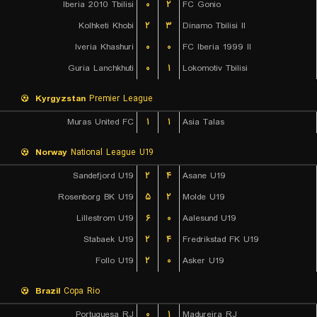
Iberia 2010 Tbilisi
۰
۲
FC Gonio
Kolhketi Khobi
۲
۳
Dinamo Tbilisi II
Iveria Khashuri
۰
۰
FC Iberia 1999 II
Guria Lanchkhuti
۰
۱
Lokomotiv Tbilisi
Kyrgyzstan
Premier League
Muras United FC
۱
۱
Asia Talas
Norway
National League U19
Sandefjord U19
۲
۴
Asane U19
Rosenborg BK U19
۵
۲
Molde U19
Lillestrom U19
۶
۰
Aalesund U19
Stabaek U19
۲
۴
Fredrikstad FK U19
Follo U19
۲
۰
Asker U19
Brazil
Copa Rio
Portuguesa RJ
۰
۱
Madureira RJ