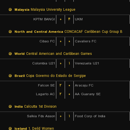
Malaysia
Malaysia University League
KPTM BANGI
۰
۴
UKM
North and Central America
CONCACAF Caribbean Cup Group B
Cibao FC
۰
۰
Cavaliers FC
World
Central American and Caribbean Games
Colombia U21
۰
۱
Venezuela U21
Brazil
Copa Governo do Estado de Sergipe
Falcon SE
۲
۰
Aracaju FC
Lagarto AC
۲
۰
AA Guarany SE
India
Calcutta 1st Division
Salkia Fds Asson
۰
۱
Food Corp of India
Iceland
1. Deild Women