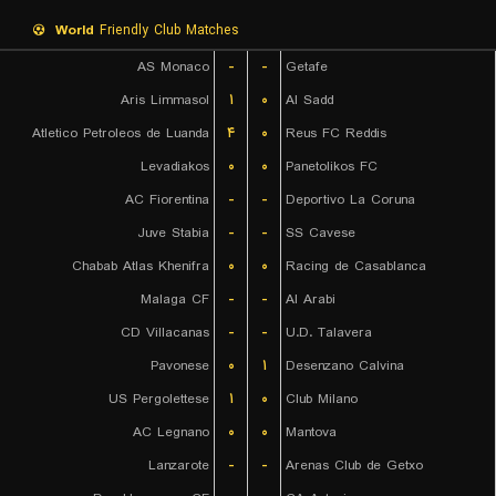
World
Friendly Club Matches
AS Monaco
-
-
Getafe
Aris Limmasol
۱
۰
Al Sadd
Atletico Petroleos de Luanda
۴
۰
Reus FC Reddis
Levadiakos
۰
۰
Panetolikos FC
AC Fiorentina
-
-
Deportivo La Coruna
Juve Stabia
-
-
SS Cavese
Chabab Atlas Khenifra
۰
۰
Racing de Casablanca
Malaga CF
-
-
Al Arabi
CD Villacanas
-
-
U.D. Talavera
Pavonese
۰
۱
Desenzano Calvina
US Pergolettese
۱
۰
Club Milano
AC Legnano
۰
۰
Mantova
Lanzarote
-
-
Arenas Club de Getxo