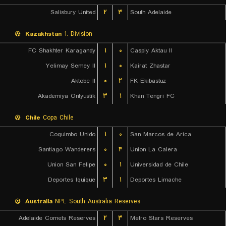
Salisbury United
۲
۳
South Adelaide
Kazakhstan
1. Division
FC Shakhter Karagandy
۱
۰
Caspiy Aktau II
Yelimay Semey II
۱
۰
Kairat Zhastar
Aktobe II
۰
۲
FK Ekibastuz
Akademiya Ontyustik
۳
۱
Khan Tengri FC
Chile
Copa Chile
Coquimbo Unido
۱
۰
San Marcos de Arica
Santiago Wanderers
۰
۴
Union La Calera
Union San Felipe
۰
۱
Universidad de Chile
Deportes Iquique
۳
۱
Deportes Limache
Australia
NPL South Australia Reserves
Adelaide Comets Reserves
۲
۳
Metro Stars Reserves