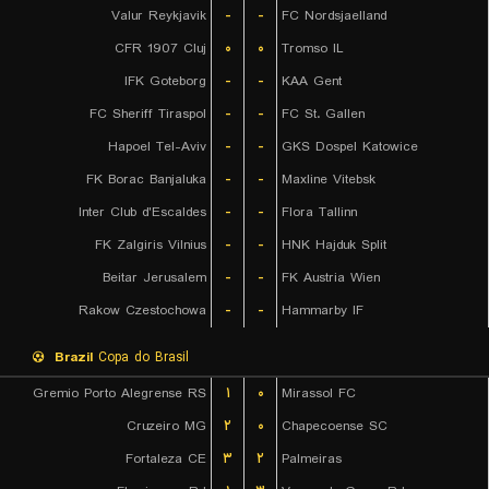
Valur Reykjavik
-
-
FC Nordsjaelland
CFR 1907 Cluj
۰
۰
Tromso IL
IFK Goteborg
-
-
KAA Gent
FC Sheriff Tiraspol
-
-
FC St. Gallen
Hapoel Tel-Aviv
-
-
GKS Dospel Katowice
FK Borac Banjaluka
-
-
Maxline Vitebsk
Inter Club d'Escaldes
-
-
Flora Tallinn
FK Zalgiris Vilnius
-
-
HNK Hajduk Split
Beitar Jerusalem
-
-
FK Austria Wien
Rakow Czestochowa
-
-
Hammarby IF
Brazil
Copa do Brasil
Gremio Porto Alegrense RS
۱
۰
Mirassol FC
Cruzeiro MG
۲
۰
Chapecoense SC
Fortaleza CE
۳
۲
Palmeiras