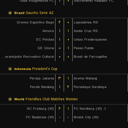
Tulsa Roughnecks FC
۱
۰
Sacramento Republic FC
Brazil
Gaucho Serie A2
Gremio Esportivo Bage
۲
۰
Lajeadense RS
Aimore
۱
۱
Santa Cruz RS
EC Pelotas
۱
۰
Uniao Frederiquense
GE Gloria
۰
۱
Passo Fundo
EC Veranópolis Recreativo Cultural
۰
۰
Brasil de Farroupilha
Indonesia
President's Cup
Persija Jakarta
۳
۱
Arema Malang
Persib Bandung
۱
۲
Persebaya Surabaya
World
Friendlies Club Matches Women
SC Freiburg (W)
۲
۱
1. FC Nurnberg (W)
FC Badalona (W)
-
-
Bristol City (W)