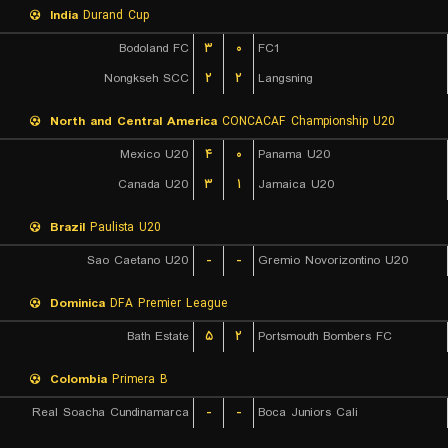
India
Durand Cup
Bodoland FC
۳
۰
FC1
Nongkseh SCC
۲
۲
Langsning
North and Central America
CONCACAF Championship U20
Mexico U20
۴
۰
Panama U20
Canada U20
۳
۱
Jamaica U20
Brazil
Paulista U20
Sao Caetano U20
-
-
Gremio Novorizontino U20
Dominica
DFA Premier League
Bath Estate
۵
۲
Portsmouth Bombers FC
Colombia
Primera B
Real Soacha Cundinamarca
-
-
Boca Juniors Cali