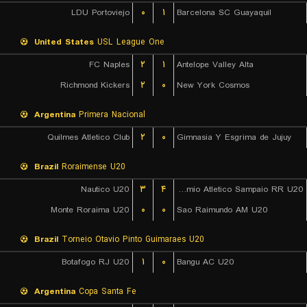
LDU Portoviejo
۰
۱
Barcelona SC Guayaquil
United States
USL League One
FC Naples
۲
۱
Antelope Valley Alta
Richmond Kickers
۲
۰
New York Cosmos
Argentina
Primera Nacional
Quilmes Atletico Club
۲
۰
Gimnasia Y Esgrima de Jujuy
Brazil
Roraimense U20
Nautico U20
۳
۴
Gremio Atletico Sampaio RR U20
Monte Roraima U20
۰
۰
Sao Raimundo AM U20
Brazil
Torneio Otavio Pinto Guimaraes U20
Botafogo RJ U20
۱
۰
Bangu AC U20
Argentina
Copa Santa Fe