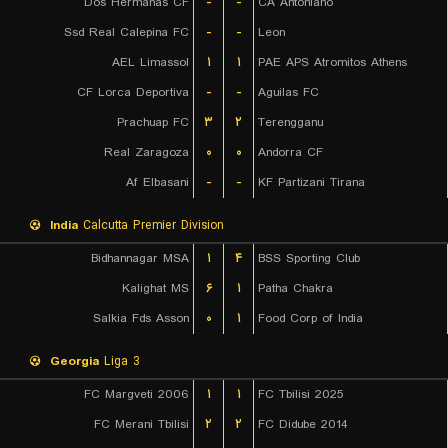
Dos Hermanas CF
-
-
CA Antoniano
Ssd Real Calepina FC
-
-
Leon
AEL Limassol
۱
۱
PAE APS Atromitos Athens
CF Lorca Deportiva
-
-
Aguilas FC
Prachuap FC
۳
۲
Terengganu
Real Zaragoza
۰
۰
Andorra CF
Af Elbasani
-
-
KF Partizani Tirana
India
Calcutta Premier Division
Bidhannagar MSA
۱
۴
BSS Sporting Club
Kalighat MS
۶
۱
Patha Chakra
Salkia Fds Asson
۰
۱
Food Corp of India
Georgia
Liga 3
FC Margveti 2006
۱
۱
FC Tbilisi 2025
FC Merani Tbilisi
۲
۲
FC Didube 2014