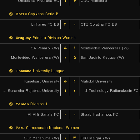
Unidos da Alvorada EC
۱
۶
CDC Manicore
Brazil
Capixaba Serie B
Linhares FC ES
۲
۰
CTE Colatina FC ES
Uruguay
Primera Division Women
CA Penarol (W)
۵
۱
Montevideo Wanderers (W)
Montevideo Wanderers (W)
۰
۵
San Jacinto Keguay (W)
Thailand
University League
Kasetsart University
۵
۲
Mahidol University
Suan Sunandha Rajabhat University
۱
۰
Rajamangala University of Technology Rattanakosin FC
Yemen
Division 1
Al Ahli Sana'a FC
۰
۰
Shaab Hadramout FC
Peru
Campeonato Nacional Women
Club Yanapuma (W)
۰
۳
FBC Melgar (W)