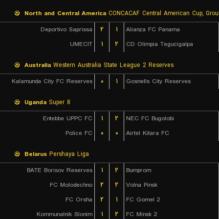
North and Central America
CONCACAF Central American Cup, Grou
Deportivo Saprissa
۲
۱
Alianza FC Panama
UMECIT
۱
۲
CD Olimpia Tegucigalpa
Australia
Western Australia State League 2 Reserves
Kalamunda City FC Reserves
۰
۱
Gosnells City Reserves
Uganda
Super 8
Entebbe UPPC FC
۱
۲
NEC FC Bugolobi
Police FC
۰
۰
Airtel Kitara FC
Belarus
Pershaya Liga
BATE Borisov Reserves
۱
۲
Bumprom
FC Molodechno
۲
۲
Volna Pinsk
FC Orsha
۲
۱
FC Gomel 2
Kommunalnik Slonim
۱
۲
FC Minsk 2