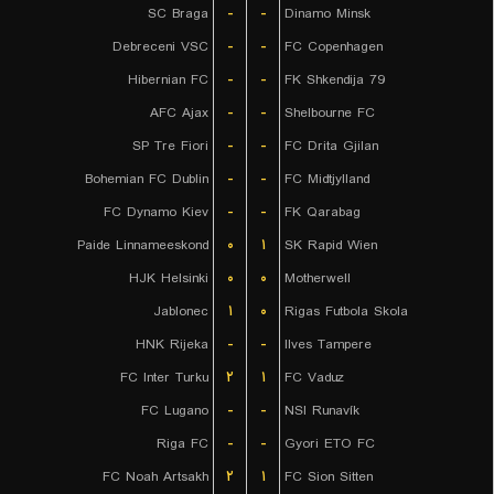
SC Braga
-
-
Dinamo Minsk
Debreceni VSC
-
-
FC Copenhagen
Hibernian FC
-
-
FK Shkendija 79
AFC Ajax
-
-
Shelbourne FC
SP Tre Fiori
-
-
FC Drita Gjilan
Bohemian FC Dublin
-
-
FC Midtjylland
FC Dynamo Kiev
-
-
FK Qarabag
Paide Linnameeskond
۰
۱
SK Rapid Wien
HJK Helsinki
۰
۰
Motherwell
Jablonec
۱
۰
Rigas Futbola Skola
HNK Rijeka
-
-
Ilves Tampere
FC Inter Turku
۲
۱
FC Vaduz
FC Lugano
-
-
NSI Runavík
Riga FC
-
-
Gyori ETO FC
FC Noah Artsakh
۲
۱
FC Sion Sitten