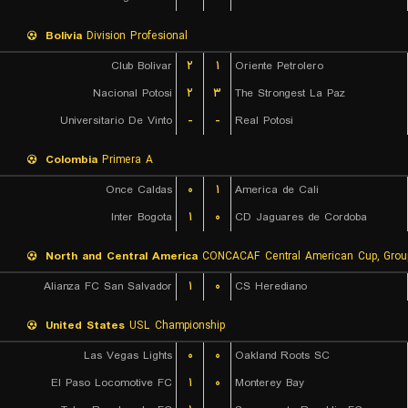
Bolivia
Division Profesional
Club Bolivar
۲
۱
Oriente Petrolero
Nacional Potosi
۲
۳
The Strongest La Paz
Universitario De Vinto
-
-
Real Potosi
Colombia
Primera A
Once Caldas
۰
۱
America de Cali
Inter Bogota
۱
۰
CD Jaguares de Cordoba
North and Central America
CONCACAF Central American Cup, Grou
Alianza FC San Salvador
۱
۰
CS Herediano
United States
USL Championship
Las Vegas Lights
۰
۰
Oakland Roots SC
El Paso Locomotive FC
۱
۰
Monterey Bay