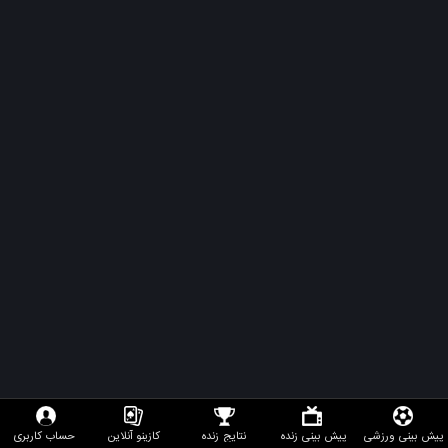
ای
بی
تی
90
اپلیکیشن
abt90
آدرس
بدون
فیلتر
abt90
پیش بینی ورزشی
پیش بینی زنده
نتایج زنده
کازینو آنلاین
حساب کاربری
ساشا