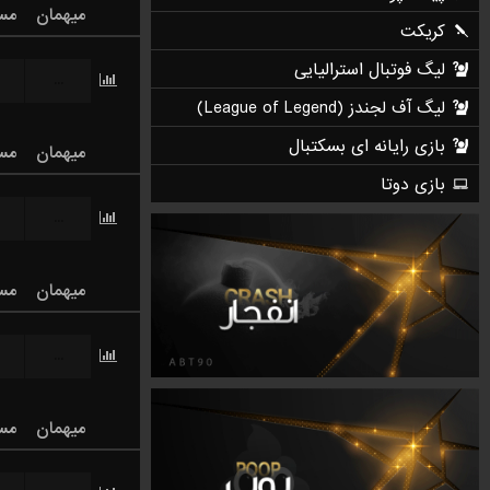
میهمان
مس
کریکت
لیگ فوتبال استرالیایی
...
لیگ آف لجندز (League of Legend)
بازی رایانه ای بسکتبال
میهمان
مس
بازی دوتا
...
میهمان
مس
...
میهمان
مس