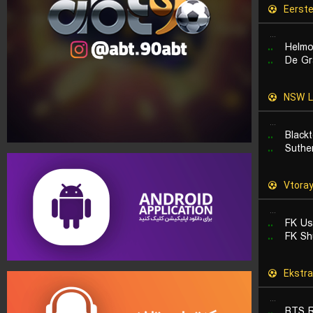
Eerste 
...
..
Helmo
..
De Gr
NSW L
...
..
Black
..
Suthe
Vtoray
...
..
FK Us
..
FK Sh
Ekstra
...
..
BTS R