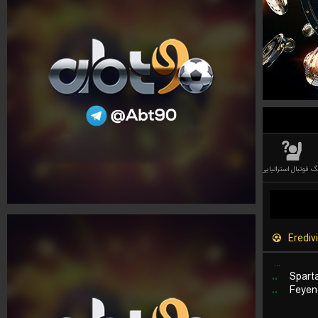
گ فوتبال استرالیایی
لیگ آف لجندز (LEAGUE OF LEGEND)
بازی رایانه ای بسکتبال
بازی دوتا
Eredivi
...
..
Spart
..
Feyen