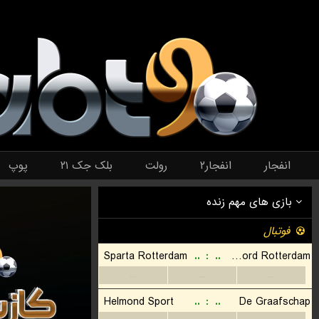
انفجار
انفجار۲
رولت
بلک جک ۲۱
پوپ
بازی های مهم زنده
فوتبال
Sparta Rotterdam
..
:
..
Feyenoord Rotterdam
...
...
...
Helmond Sport
..
:
..
De Graafschap