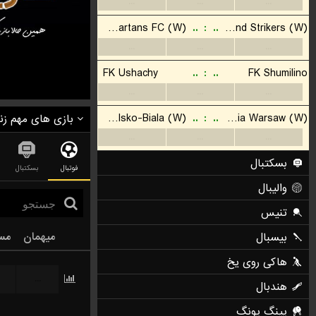
...
...
...
Blacktown Spartans FC (W)
..
:
..
Sutherland Strikers (W)
...
...
...
FK Ushachy
..
:
..
FK Shumilino
...
...
...
BTS Rekord Bielsko-Biala (W)
..
:
..
Legia Warsaw (W)
بازی های مهم زن
...
...
...
بسکتبال
فوتبال
بسکتبال
والیبال
تنیس
میهمان
مس
بیسبال
هاکی روی یخ
...
هندبال
پینگ پونگ