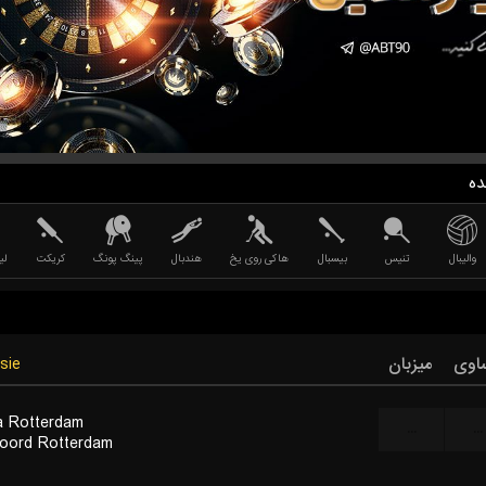
ده
والیبال
تنیس
بیسبال
هاکی روی یخ
هندبال
پینگ پونگ
کریکت
لی
اوی
میزبان
sie
a Rotterdam
...
...
oord Rotterdam